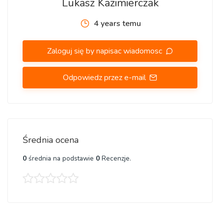
Lukasz Kazimierczak
4 years temu
Zaloguj się by napisac wiadomosc
Odpowiedz przez e-mail
Średnia ocena
0
średnia na podstawie
0
Recenzje.