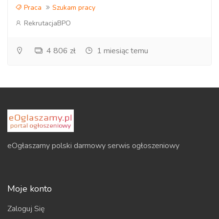
Praca
Szukam pracy
RekrutacjaBPO
4 806 zł
1 miesiąc temu
eOgłaszamy polski darmowy serwis ogłoszeniowy
Moje konto
Zaloguj Się