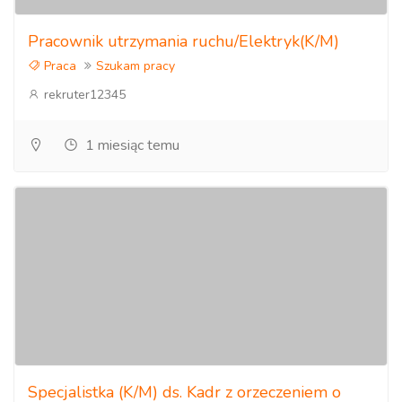
Pracownik utrzymania ruchu/Elektryk(K/M)
Praca
Szukam pracy
rekruter12345
1 miesiąc temu
Specjalistka (K/M) ds. Kadr z orzeczeniem o