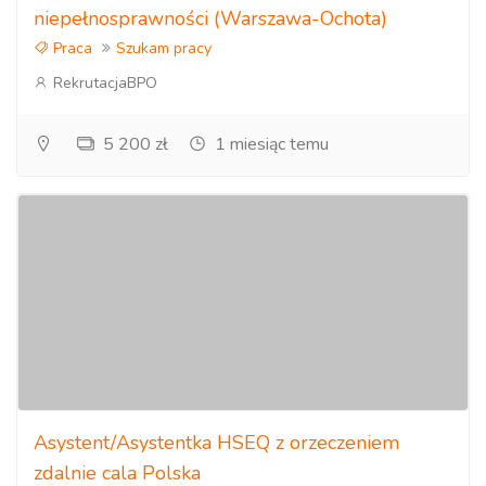
niepełnosprawności (Warszawa-Ochota)
Praca
Szukam pracy
RekrutacjaBPO
5 200 zł
1 miesiąc temu
Asystent/Asystentka HSEQ z orzeczeniem
zdalnie cala Polska