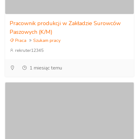
Pracownik produkcji w Zakładzie Surowców
Paszowych (K/M)
Praca
Szukam pracy
rekruter12345
1 miesiąc temu