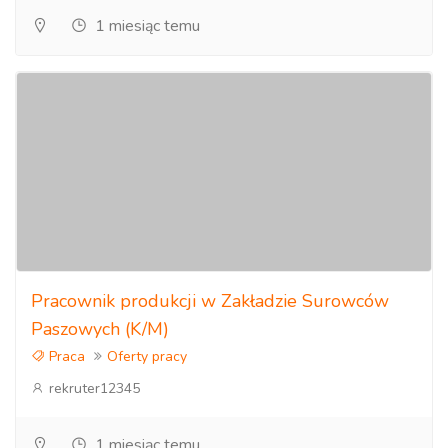
1 miesiąc temu
Pracownik produkcji w Zakładzie Surowców
Paszowych (K/M)
Praca
Oferty pracy
rekruter12345
1 miesiąc temu