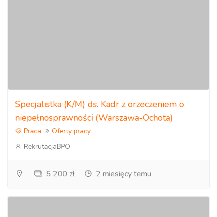
Specjalistka (K/M) ds. Kadr z orzeczeniem o
niepełnosprawności (Warszawa-Ochota)
Praca
Oferty pracy
RekrutacjaBPO
5 200 zł
2 miesięcy temu