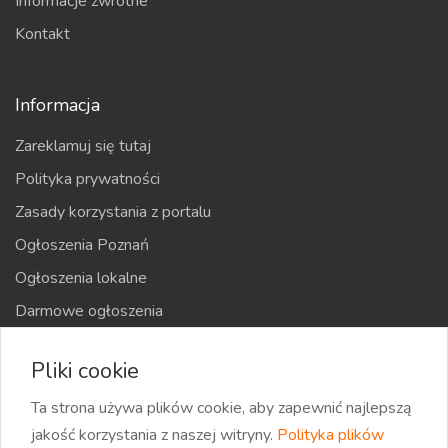
Informacje zwrotne
Kontakt
Informacja
Zareklamuj się tutaj
Polityka prywatności
Zasady korzystania z portalu
Ogłoszenia Poznań
Ogłoszenia lokalne
Darmowe ogłoszenia
Kraje
Pliki cookie
Mapa strony
Ta strona używa plików cookie, aby zapewnić najlepszą
jakość korzystania z naszej witryny.
Polityka plików