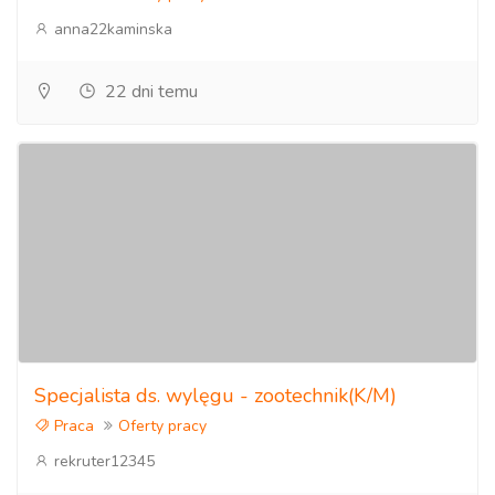
anna22kaminska
22 dni temu
Specjalista ds. wylęgu - zootechnik(K/M)
Praca
Oferty pracy
rekruter12345