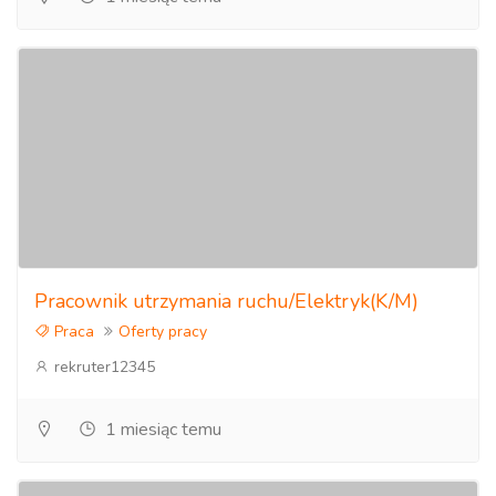
Pracownik utrzymania ruchu/Elektryk(K/M)
Praca
Oferty pracy
rekruter12345
1 miesiąc temu