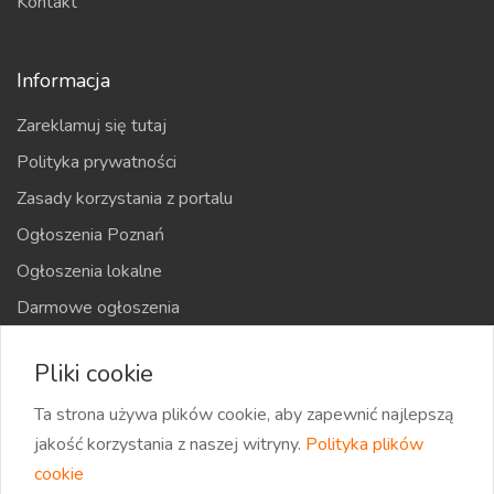
Kontakt
Informacja
Zareklamuj się tutaj
Polityka prywatności
Zasady korzystania z portalu
Ogłoszenia Poznań
Ogłoszenia lokalne
Darmowe ogłoszenia
Kraje
Pliki cookie
Mapa strony
Ta strona używa plików cookie, aby zapewnić najlepszą
jakość korzystania z naszej witryny.
Polityka plików
cookie