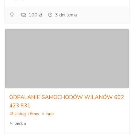
100 zł
3 dni temu
ODPALANIE SAMOCHODÓW WILANÓW 602
423 931
Usługi i firmy
Inne
bimba