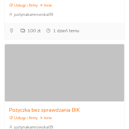
Usługi i firmy
Inne
justynakamrowska09
100 zł
1 dzień temu
Pożyczka bez sprawdzania BIK
Usługi i firmy
Inne
justynakamrowska09