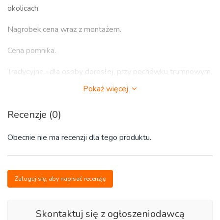
okolicach.
Nagrobek,cena wraz z montażem.
Cena pomnika.
Tradycyjne –dla osoby dorosłej, przy pochówku trumnowym,
dostępne również wwersji jako grobowiec rodzinny
Pokaż więcej
Urnowe,dziecięce
Recenzje (0)
Rodzajekamienia: granit, marmur i piaskowiec.
Obecnie nie ma recenzji dla tego produktu.
Nagrobek zkamienia.
Ułożeniekostki wokół grobu.
Zaloguj się, aby napisać recenzję
Kamieniarstwo,zakład kamieniarski.
Naprawa.
Skontaktuj się z ogłoszeniodawcą