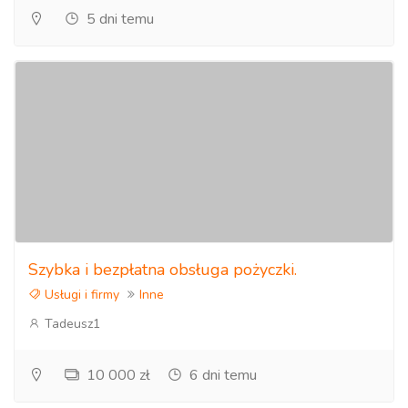
5 dni temu
Szybka i bezpłatna obsługa pożyczki.
Usługi i firmy
Inne
Tadeusz1
10 000 zł
6 dni temu