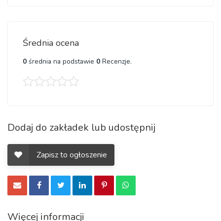
Jerzmanów,Maślice, Rędzińska, Gałczyńskiego, Ołtaszyn,
Gosławicka,Krzelowska, Marszowice, Zabrodzka.
Średnia ocena
0
średnia na podstawie
0
Recenzje.
Dodaj do zakładek lub udostępnij
Zapisz to ogłoszenie
Więcej informacji