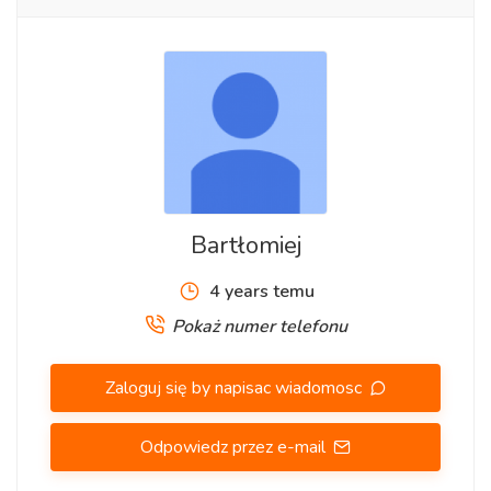
Uzupełnienieziemi po zapadnięciu i poprawienie,
wyprostowanie i naprawazapadniętego grobu.
Podniesieniei prostowanie grobu.
Naprawa,podnoszenie pomnika przechylonego,
poziomowanie.
Gróbzapadnięty, podniesienie.
Bartłomiej
Cennik, Tel.504-746-203
4 years temu
http://posprzataniegrobow.eu/pomnik-nagrobek/
Pokaż numer telefonu
Wrocław,Osobowice, Grabiszyn, Pawłowice, Leśnica, Psie
Zaloguj się by napisac wiadomosc
Pole, Kiełczowska,cmentarz osobowicki, grabiszyński,
Klecina, Brochów, Bujwida,Smętna, Bardzka
Odpowiedz przez e-mail
św.Wawrzyńca, Rodziny, Maurycego, Ducha Świętego,