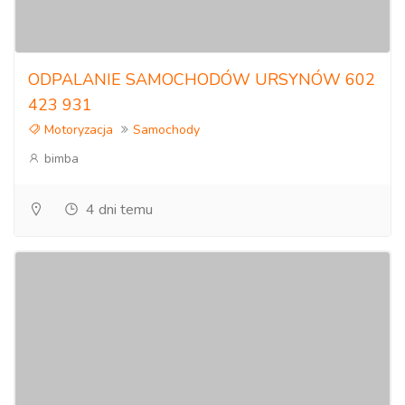
ODPALANIE SAMOCHODÓW URSYNÓW 602
423 931
Motoryzacja
Samochody
bimba
4 dni temu