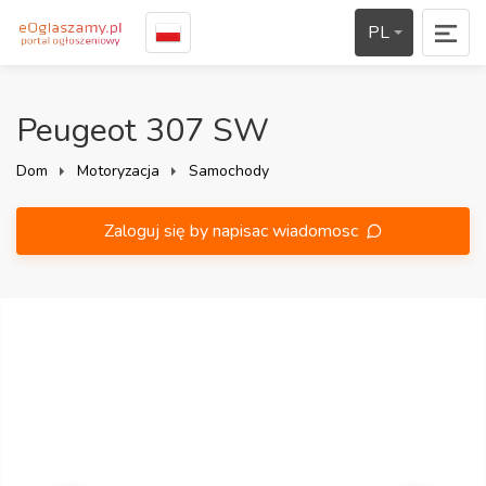
PL
Peugeot 307 SW
Dom
Motoryzacja
Samochody
Zaloguj się by napisac wiadomosc