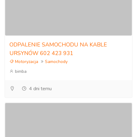
ODPALENIE SAMOCHODU NA KABLE
URSYNÓW 602 423 931
Motoryzacja
Samochody
bimba
4 dni temu