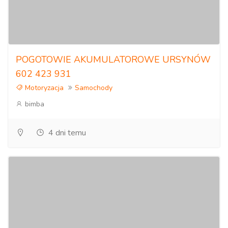
POGOTOWIE AKUMULATOROWE URSYNÓW
602 423 931
Motoryzacja
Samochody
bimba
4 dni temu