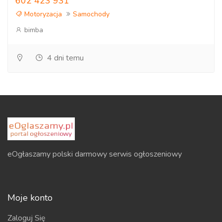
602 423 931
Motoryzacja
Samochody
bimba
4 dni temu
eOgłaszamy polski darmowy serwis ogłoszeniowy
Moje konto
Zaloguj Się