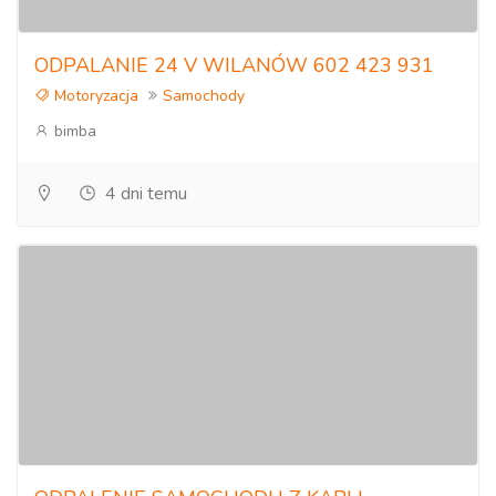
ODPALANIE 24 V WILANÓW 602 423 931
Motoryzacja
Samochody
bimba
4 dni temu