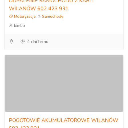
ODPALENIE SAMOCHODU Z KABLI
WILANÓW 602 423 931
Motoryzacja
Samochody
bimba
4 dni temu
POGOTOWIE AKUMULATOROWE WILANÓW