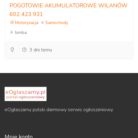
POGOTOWIE AKUMULATOROWE WILANÓW
602 423 931
Motoryzacja
Samochody
bimba
3 dni temu
eOgłaszamy polski darmowy serwis ogłoszeniowy
Moje konto