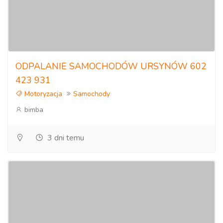
ODPALANIE SAMOCHODÓW URSYNÓW 602
423 931
Motoryzacja
Samochody
bimba
3 dni temu