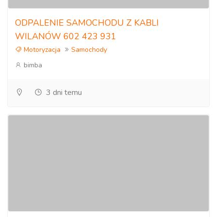
ODPALENIE SAMOCHODU Z KABLI
WILANÓW 602 423 931
Motoryzacja
Samochody
bimba
3 dni temu