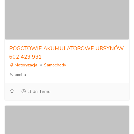
POGOTOWIE AKUMULATOROWE URSYNÓW
602 423 931
Motoryzacja
Samochody
bimba
3 dni temu