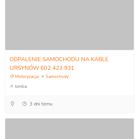
ODPALENIE SAMOCHODU NA KABLE
URSYNÓW 602 423 931
Motoryzacja
Samochody
bimba
3 dni temu