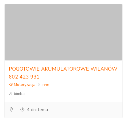
POGOTOWIE AKUMULATOROWE WILANÓW
602 423 931
Motoryzacja
Inne
bimba
4 dni temu