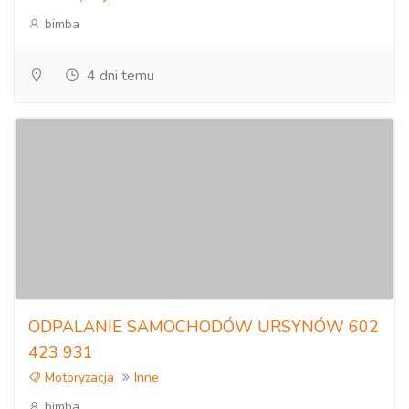
bimba
4 dni temu
ODPALANIE SAMOCHODÓW URSYNÓW 602
423 931
Motoryzacja
Inne
bimba