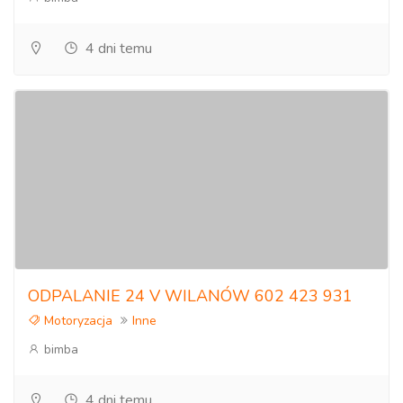
4 dni temu
ODPALANIE 24 V WILANÓW 602 423 931
Motoryzacja
Inne
bimba
4 dni temu