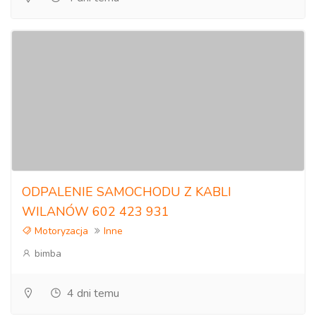
ODPALENIE SAMOCHODU Z KABLI
WILANÓW 602 423 931
Motoryzacja
Inne
bimba
4 dni temu