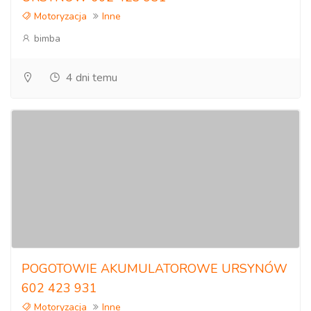
Motoryzacja
Inne
bimba
4 dni temu
POGOTOWIE AKUMULATOROWE URSYNÓW
602 423 931
Motoryzacja
Inne