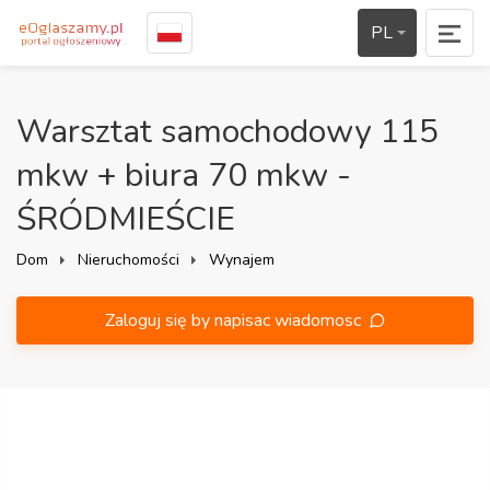
PL
Warsztat samochodowy 115
mkw + biura 70 mkw -
ŚRÓDMIEŚCIE
Dom
Nieruchomości
Wynajem
Zaloguj się by napisac wiadomosc