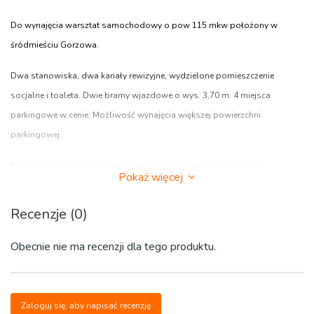
Do wynajęcia warsztat samochodowy o pow 115 mkw położony w
śródmieściu Gorzowa.
Dwa stanowiska, dwa kanały rewizyjne, wydzielone pomieszczenie
socjalne i toaleta. Dwie bramy wjazdowe o wys. 3,70 m. 4 miejsca
parkingowe w cenie. Możliwość wynajęcia większej powierzchni
parkingowej.
Media: prąd, woda, ogrzewanie we własnym zakresie. Instalacja
Pokaż więcej
alarmowa z monitoringiem.
Recenzje (0)
Istnieje możliwość wynajęcia lokalu biurowego o pow. 70 mkw tuż obok
warsztatu.
Obecnie nie ma recenzji dla tego produktu.
Doskonała lokalizacja z dobrym dojazdem z każdej strony Gorzowa.
Czynsz najmu wynosi 2850 zł netto / m-c + media.
Zaloguj się, aby napisać recenzję