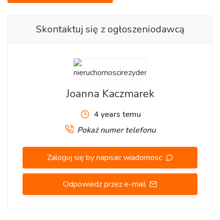
Oferta nr 46/2625/OOW
Skontaktuj się z ogłoszeniodawcą
www.nieruchomoscirezydent.pl
Joanna Kaczmarek
4 years temu
Pokaż numer telefonu
Zaloguj się by napisac wiadomosc
Odpowiedz przez e-mail