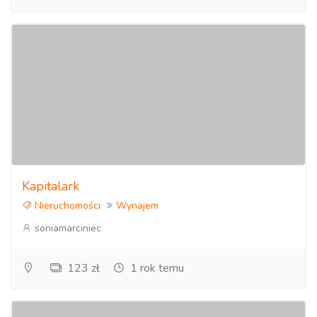
Kapitalark
Nieruchomości
Wynajem
soniamarciniec
123 zł
1 rok temu