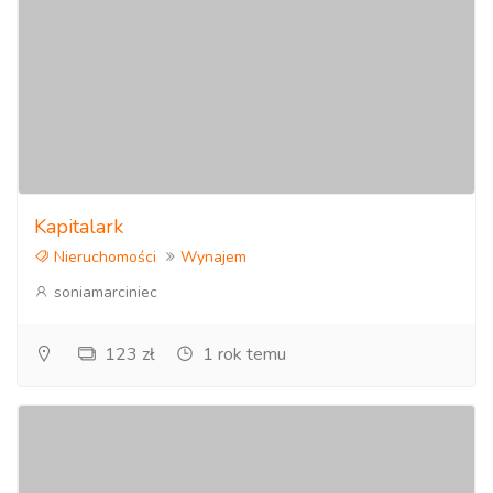
Kapitalark
Nieruchomości
Wynajem
soniamarciniec
123 zł
1 rok temu