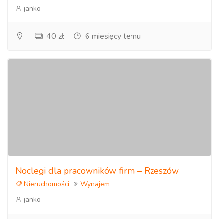
janko
40 zł
6 miesięcy temu
Noclegi dla pracowników firm – Rzeszów
Nieruchomości
Wynajem
janko