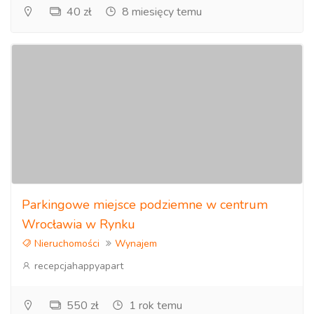
40 zł
8 miesięcy temu
Parkingowe miejsce podziemne w centrum
Wrocławia w Rynku
Nieruchomości
Wynajem
recepcjahappyapart
550 zł
1 rok temu