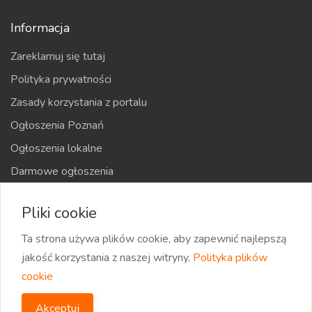
Informacja
Zareklamuj się tutaj
Polityka prywatności
Zasady korzystania z portalu
Ogłoszenia Poznań
Ogłoszenia lokalne
Darmowe ogłoszenia
Kraje
Pliki cookie
Mapa strony
Ta strona używa plików cookie, aby zapewnić najlepszą
jakość korzystania z naszej witryny.
Polityka plików
cookie
2026 eOglaszamy | Wszystkie prawa zastrzeżone
Akceptuj