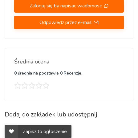
POLECAM do kupna całości w tak uroczym miejscu i tej
Zaloguj się by napisac wiadomosc
decyzji w przyszłości nigdy nie pożałujesz...
Odpowiedz przez e-mail
Średnia ocena
0
średnia na podstawie
0
Recenzje.
Dodaj do zakładek lub udostępnij
Zapisz to ogłoszenie