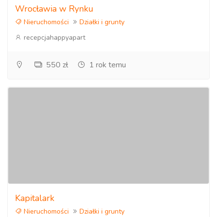
Wrocławia w Rynku
Nieruchomości
Działki i grunty
recepcjahappyapart
550 zł
1 rok temu
Kapitalark
Nieruchomości
Działki i grunty