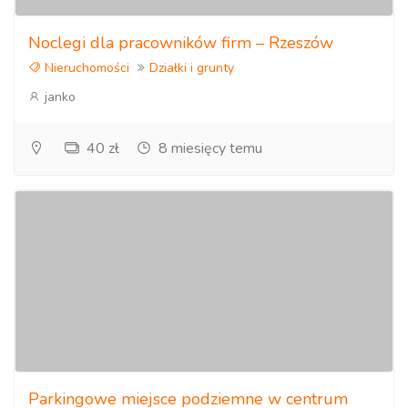
Noclegi dla pracowników firm – Rzeszów
Nieruchomości
Działki i grunty
janko
40 zł
8 miesięcy temu
Parkingowe miejsce podziemne w centrum