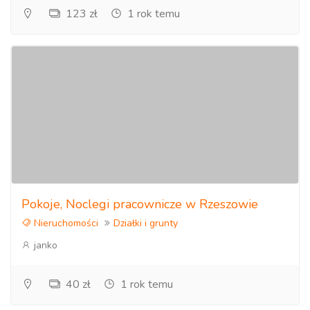
123 zł
1 rok temu
Pokoje, Noclegi pracownicze w Rzeszowie
Nieruchomości
Działki i grunty
janko
40 zł
1 rok temu