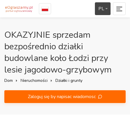
PL
OKAZYJNIE sprzedam
bezpośrednio działki
budowlane koło Łodzi przy
lesie jagodowo-grzybowym
Dom
Nieruchomości
Działki i grunty
Zaloguj się by napisac wiadomosc