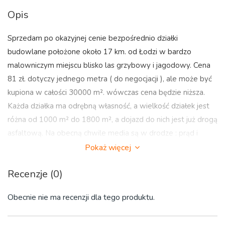
Opis
Sprzedam po okazyjnej cenie bezpośrednio działki
budowlane położone około 17 km. od Łodzi w bardzo
malowniczym miejscu blisko las grzybowy i jagodowy. Cena
81 zł. dotyczy jednego metra ( do negocjacji ), ale może być
kupiona w całości 30000 m². wówczas cena będzie niższa.
Każda działka ma odrębną własność, a wielkość działek jest
różna od 1000 m² do 1800 m², a dojazd do nich jest już drogą
asfaltową. Na obecną chwile media są w drodze : prąd i
woda natomiast sieć kanalizacyjna jest w planach gminnych.
Pokaż więcej
Blisko znajduje się sklep Biedronka, Carrefour, Dino i inne
Recenzje (0)
sklepy, Urząd Gminy, stacje: benzynowa, PKP ( kolej
aglomeracyjna ), PKS oraz przychodnia lekarska, apteki... itd.
Obecnie nie ma recenzji dla tego produktu.
Całość położona jest w pięknej, malowniczej okolicy, gdzie
jest cisza i spokój słychać jedynie śpiew ptaków z