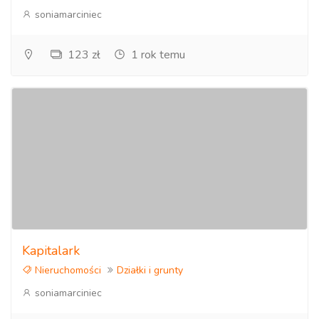
soniamarciniec
123 zł
1 rok temu
Kapitalark
Nieruchomości
Działki i grunty
soniamarciniec