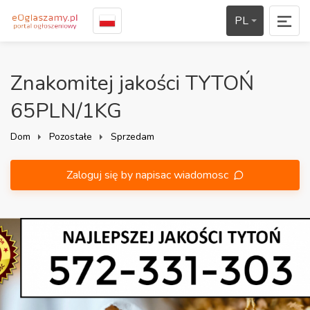
PL
Znakomitej jakości TYTOŃ
65PLN/1KG
Dom
Pozostałe
Sprzedam
Zaloguj się by napisac wiadomosc