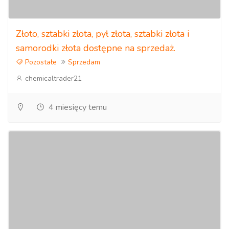
Złoto, sztabki złota, pył złota, sztabki złota i
samorodki złota dostępne na sprzedaż.
Pozostałe
Sprzedam
chemicaltrader21
4 miesięcy temu