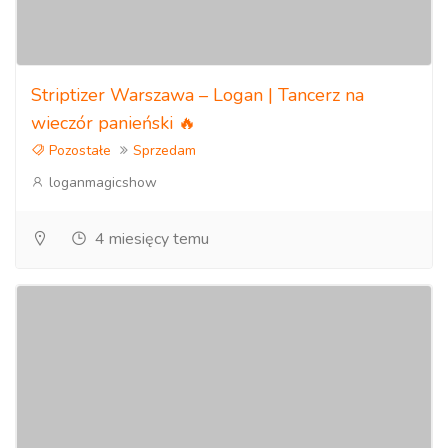
Striptizer Warszawa – Logan | Tancerz na
wieczór panieński 🔥
Pozostałe
Sprzedam
loganmagicshow
4 miesięcy temu