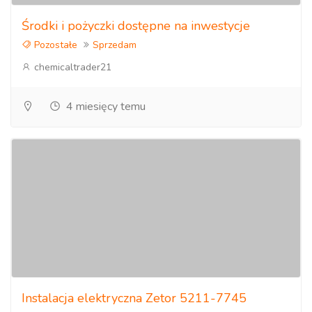
Środki i pożyczki dostępne na inwestycje
Pozostałe
Sprzedam
chemicaltrader21
4 miesięcy temu
Instalacja elektryczna Zetor 5211-7745