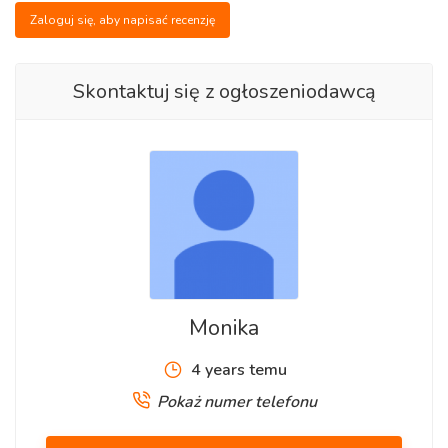
grzybni pleśniowej (gdy tytoń jest zbyt wilgotny) oraz
Zaloguj się, aby napisać recenzję
niewykruszanie się pyłu tytoniowego (gdy tytoń jest zbyt
suchy) gotowy do użycia od pierwszego otwarcia.
Skontaktuj się z ogłoszeniodawcą
Tytoń podczas palenia charakteryzuje się bogatym i pełnym
a jednocześnie subtelnym i bardzo przyjemnym smakiem.
1kg-65zł
2kg-155zł
3kg-220zł
4kg=285zł
Monika
Od 5 kg pół kg gratis lub przesyłka gratis.
4 years temu
Przy większym zamówieniach można negocjacja ceny.
Pokaż numer telefonu
Strona www:
www.tani-tyton24.pl