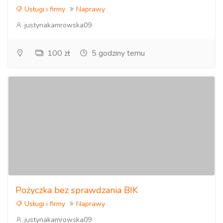
twardych
Usługi i firmy
Naprawy
justynakamrowska09
- pełne doradztwo przy wyborze rozwiązań IT
…
100 zł
5 godziny temu
Zabezpieczenia antywirusowe, usuwanie złośliwego
oprogramowania
- wdrażanie oraz zaawansowana konfiguracja
oprogramowania antywirusowego
- skanowanie systemów operacyjnych oraz usuwanie
złośliwego oprogramowania
…
Pożyczka bez sprawdzania BIK
Czyszczenie sprzętowe komputerów oraz laptopów
Usługi i firmy
Naprawy
Zalegające tony kurzu stanowią ogromne zagrożenie dla
justynakamrowska09