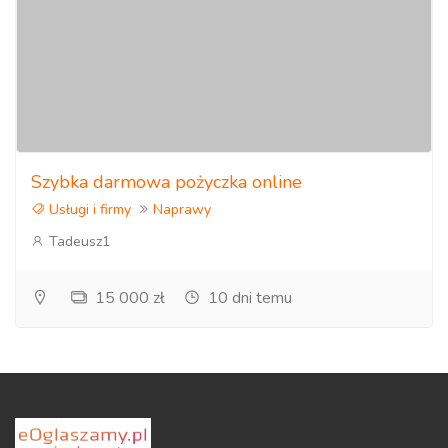
- Systemy plików: FAT16, FAT32, NTFS, NTFS5, EXT2,
EXT3, ReiserFS, HFS, HFS+
- telefony, smartfony - uszkodzony dotyk
- karty pamięci, pendrive, dyski twarde
- odzyskiwanie danych z systemowo uszkodzonych
Szybka darmowa pożyczka online
nośników danych
Usługi i firmy
Naprawy
- kamery cyfrowe, aparaty cyfrowe, dyktafony cyfrowe
Tadeusz1
- bezpowrotne kasowanie danych
15 000 zł
10 dni temu
...
I WIELE WIĘCEJ
Odwiedź moją stronę i zadzwoń.