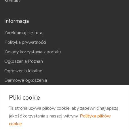
Kontakt
Informacja
Zareklamuj się tutaj
Polityka prywatności
Zasady korzystania z portalu
Ogłoszenia Poznań
Ogłoszenia lokalne
Darmowe ogłoszenia
Kraje
Pliki cookie
Mapa strony
Ta strona używa plików cookie, aby zapewnić najlepszą
jakość korzystania z naszej witryny.
Polityka plików
cookie