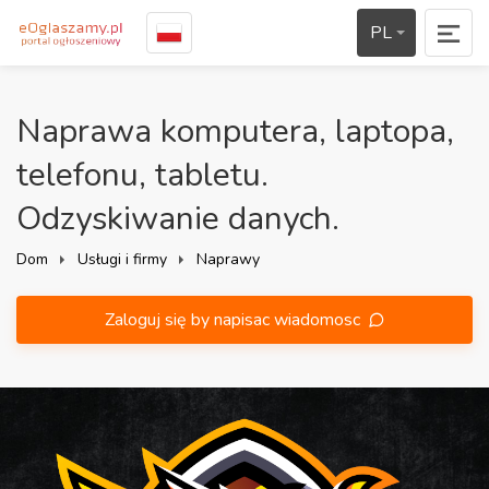
PL
Naprawa komputera, laptopa,
telefonu, tabletu.
Odzyskiwanie danych.
Dom
Usługi i firmy
Naprawy
Zaloguj się by napisac wiadomosc