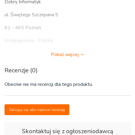
Dobry Informatyk
ul. Świętego Szczepana 5
61 - 465 Poznań
Wielkopolska - Polska
WWW: dobryinformatykpoznan.pl
Pokaż więcej
FS:
www.facebook.com/dobryinformatykpoznan/
Recenzje (0)
...
Obecnie nie ma recenzji dla tego produktu.
SPRAWDŹ OPINIE - GOOGLE - DOBRY INFORMATYK
NIE ODPOWIADAM NA WIADOMOŚCI Z PORTALÓW i
Zaloguj się, aby napisać recenzję
SMS - tylko i wyłącznie połączenie głosowe - zadzwoń i
powiedz jaki jest problem
Skontaktuj się z ogłoszeniodawcą
...