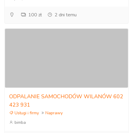
poprawności działania podzespołów komputerowych. Brak
wymaganej cyrkulacji powietrza, zapchanie układów
100 zł
2 dni temu
chłodzenia, przenoszenie ładunków elektrostatycznych
może czasem doprowadzić do katastrofy.
Większość użytkowników ma tendencje do działań – PO a
nie PRZED. Dopóki sprzęt działa nic nie robią w kierunku
czyszczenia. Problem pojawia się, kiedy płyta główna nie
wytrzymywała i na ekranie monitora pojawia się jedynie…
czarny ekran.
…
ODPALANIE SAMOCHODÓW WILANÓW 602
Serwis telefonów i tabletów
423 931
- instalacja systemów Android ( Stock Rom, Custom Rom,
Usługi i firmy
Naprawy
Recovery Rom )
bimba