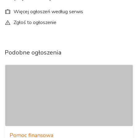
- wyłączenie szpiegowania Microsoft
Więcej ogłoszeń według serwis
- konserwacje oraz czyszczenie systemowe i sprzętowe
Zgłoś to ogłoszenie
- modernizacje, rozbudowy, poprawa wydajności
komputerów
Podobne ogłoszenia
- wymiana wadliwie działających podzespołów ( karty
graficzne, płyty główne, matryce, klawiatury, zawiasy, itp.)
- czyszczenie i próba przywrócenia laptopa do działania po
zalaniu
- odzyskiwanie haseł Microsoft Windows
- archiwizacje i zabezpieczanie danych, tworzenie kopii
zapasowych, serwery NAS
- testowanie, diagnostyka i ocena żywotności dysków
Pomoc finansowa