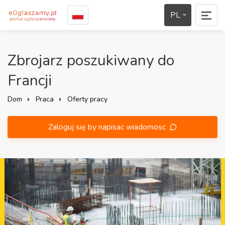
PL
Zbrojarz poszukiwany do
Francji
Dom
Praca
Oferty pracy
Zaloguj się by napisac wiadomosc