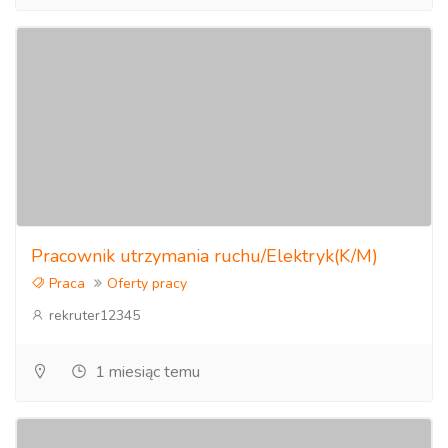
Pracownik utrzymania ruchu/Elektryk(K/M)
Praca
Oferty pracy
rekruter12345
1 miesiąc temu