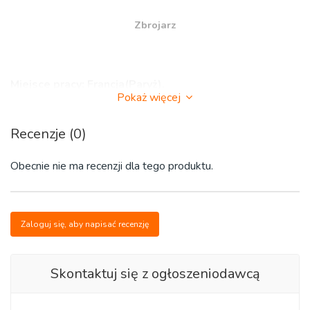
Zbrojarz
Miejsce pracy:
Francja(Paryż).
Pokaż więcej
Recenzje (0)
Inwestycja:budowa stacji metra. Umowę możemy podpisać
zdalnie. Wyjazd już 21/04.
Obecnie nie ma recenzji dla tego produktu.
Zaloguj się, aby napisać recenzję
Stawka we Francji:
Skontaktuj się z ogłoszeniodawcą
-od 12,5 euro netto/h i do negocjacji.