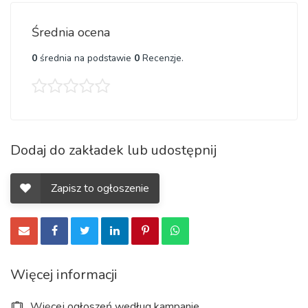
-
od poniedziałku do piątku po 8 h + soboty.
Średnia ocena
0
średnia na podstawie
0
Recenzje.
Mieszkanie:
- zapewnia i opłaca pracodawca.
Dodaj do zakładek lub udostępnij
Transport:
Zapisz to ogłoszenie
- firma gwarantuje transport
do Francji na rozpoczęcie i
zakończenie kontraktu
. Zabezpiecza również
transport
lokalny
- z miejsca zakwaterowania na budowę i z
powrotem.
Więcej informacji
Więcej ogłoszeń według kampanie