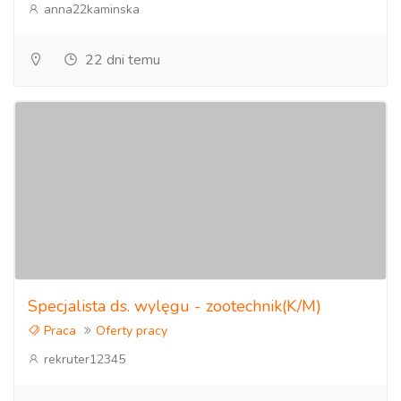
anna22kaminska
22 dni temu
Specjalista ds. wylęgu - zootechnik(K/M)
Praca
Oferty pracy
rekruter12345