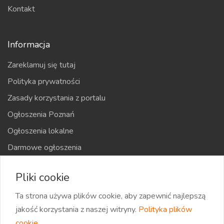
Kontakt
Informacja
Zareklamuj się tutaj
Polityka prywatności
Zasady korzystania z portalu
Ogłoszenia Poznań
Ogłoszenia lokalne
Darmowe ogłoszenia
Kraje
Pliki cookie
Mapa strony
Ta strona używa plików cookie, aby zapewnić najlepszą
jakość korzystania z naszej witryny.
Polityka plików
cookie