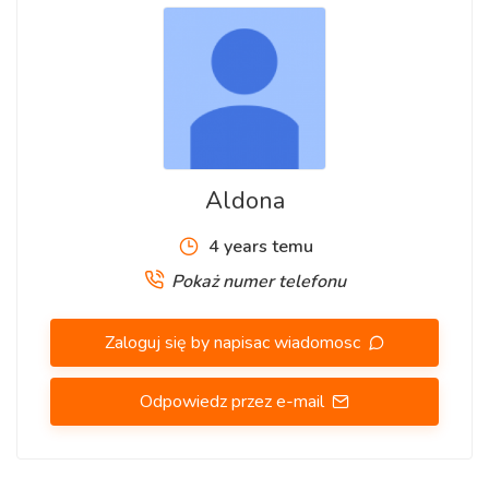
Wymagania:
- samodzielność, doświadczenie i odpowiedzialność,
- umiejętne wiązanie cęgami,
- NIE wymagamy czytania planów.
Aldona
4 years temu
Pokaż numer telefonu
Wypłaty:
- raz w miesiącu na konto walutowe,
Zaloguj się by napisac wiadomosc
- pierwszy tydzień są zaliczki.
Odpowiedz przez e-mail
Czas pracy: