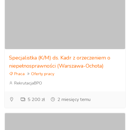
Specjalistka (K/M) ds. Kadr z orzeczeniem o
niepełnosprawności (Warszawa-Ochota)
Praca
Oferty pracy
RekrutacjaBPO
5 200 zł
2 miesięcy temu