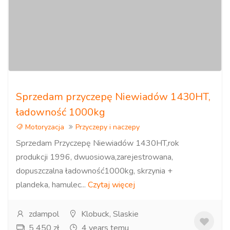
Sprzedam przyczepę Niewiadów 1430HT,
ładowność 1000kg
Motoryzacja
Przyczepy i naczepy
Sprzedam Przyczepę Niewiadów 1430HT,rok
produkcji 1996, dwuosiowa,zarejestrowana,
dopuszczalna ładowność1000kg, skrzynia +
plandeka, hamulec...
Czytaj więcej
zdampol
Klobuck, Slaskie
5 450 zł
4 years temu