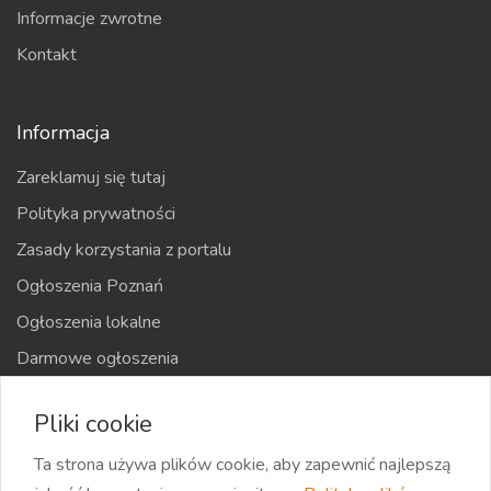
Informacje zwrotne
Kontakt
Informacja
Zareklamuj się tutaj
Polityka prywatności
Zasady korzystania z portalu
Ogłoszenia Poznań
Ogłoszenia lokalne
Darmowe ogłoszenia
Kraje
Pliki cookie
Mapa strony
Ta strona używa plików cookie, aby zapewnić najlepszą