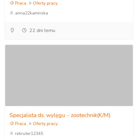
Praca
Oferty pracy
anna22kaminska
22 dni temu
Specjalista ds. wylęgu - zootechnik(K/M)
Praca
Oferty pracy
rekruter12345