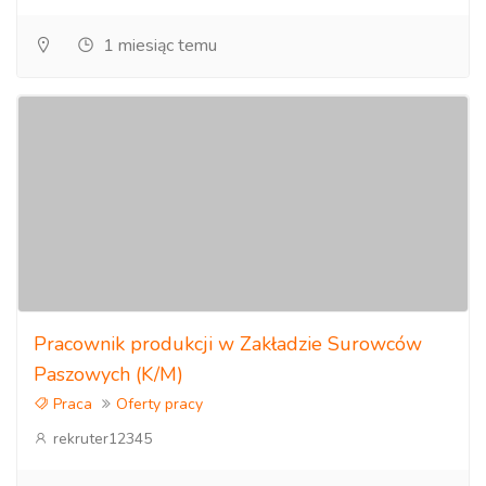
1 miesiąc temu
Pracownik produkcji w Zakładzie Surowców
Paszowych (K/M)
Praca
Oferty pracy
rekruter12345