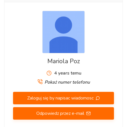
GUTERSLOH- komisjoner bez znajomości język euro
brutto/h
UNNA- komisjoner bez znajomości język 12 euro brutto/h
ULM- komisjoner bez znajomości język 13 euro brutto/h
STUTTGART- komisjoner bez znajomości język 11,15 euro
brutto/h
Mariola Poz
GREVEN- komisjoner bez znajomości język 11,50 euro
4 years temu
brutto/h
Pokaż numer telefonu
ULM- team leader z językiem niemieckim 15 euro brutto/h
Zaloguj się by napisac wiadomosc
UNNA- team leader z językiem niemieckim lub angielskim
15 euro brutto/h
Odpowiedz przez e-mail
SOOLZEMOS UNNA- team leader z językiem niemieckim