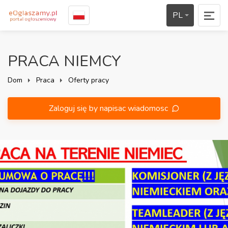
PL
PRACA NIEMCY
Dom
Praca
Oferty pracy
Zaloguj się by napisac wiadomosc