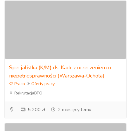
Specjalistka (K/M) ds. Kadr z orzeczeniem o
niepełnosprawności (Warszawa-Ochota)
Praca
Oferty pracy
RekrutacjaBPO
5 200 zł
2 miesięcy temu