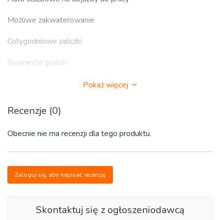
Możliwe zakwaterowanie
Cotygodniowe zaliczki
Gwarancja godzin
Niemiecka umowa na okres min. pół roku
Pokaż więcej
MILE WIDZIANE PRAWO JAZDY
Recenzje (0)
LIPSK- operator wózka niskiego składu 13,50 euro
Obecnie nie ma recenzji dla tego produktu.
brutto/h
DUREN- operator wózka wysokiego składu 15 euro
brutto/h
Zaloguj się, aby napisać recenzję
HAMBURG- komisjoner bez znajomości języka euro
brutto/h
Skontaktuj się z ogłoszeniodawcą