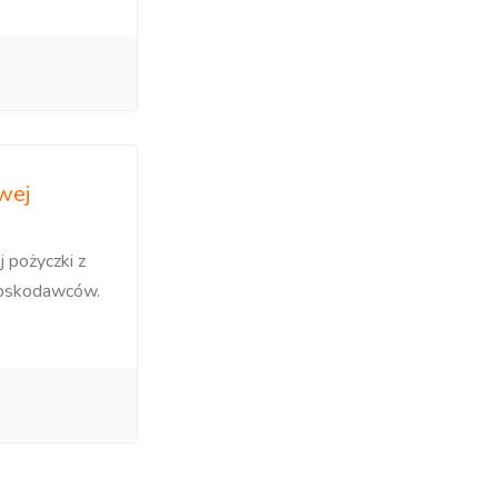
wej
 pożyczki z
ioskodawców.