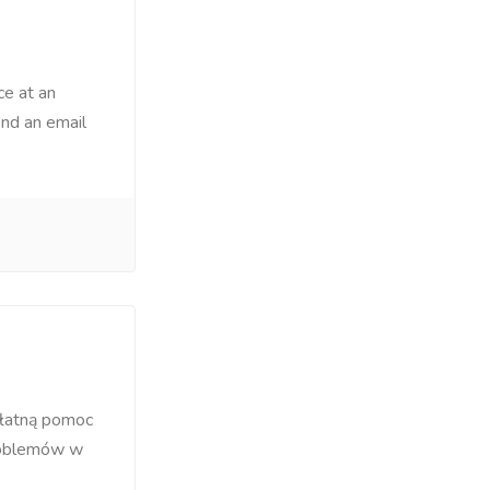
ce at an
end an email
płatną pomoc
roblemów w