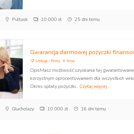
Pultusk
10 000 zł
25 dni temu
Gwarancja darmowej pożyczki finanso
Usługi i firmy
Inne
OpisMasz możliwość uzyskania tej gwarantowanej
korzystnym oprocentowaniem dla wszystkich wn
Okres spłaty pożyczki...
Czytaj więcej
Glucholazy
10 000 zł
16 dni temu