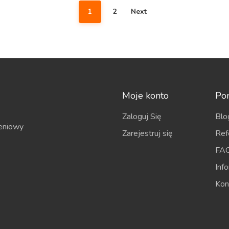
1
2
Next
Moje konto
Po
Zaloguj Się
Blo
eniowy
Zarejestruj się
Ref
FA
Inf
Kon