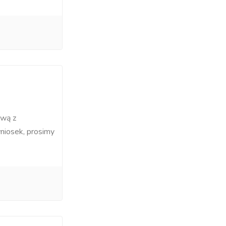
ową z
iosek, prosimy