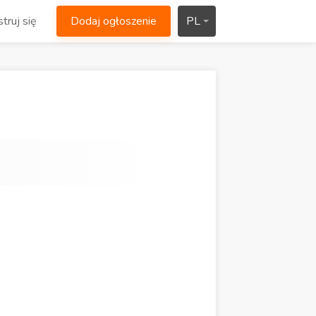
truj się
Dodaj ogłoszenie
PL