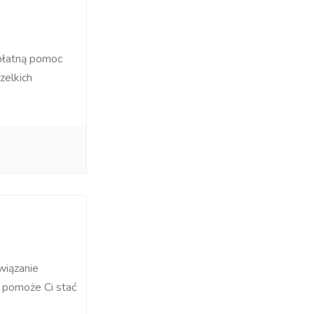
płatną pomoc
elkich
wiązanie
o pomoże Ci stać