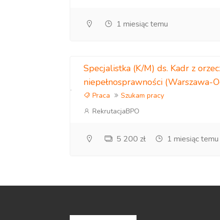
1 miesiąc temu
Specjalistka (K/M) ds. Kadr z orze
niepełnosprawności (Warszawa-O
Praca
Szukam pracy
RekrutacjaBPO
5 200 zł
1 miesiąc temu