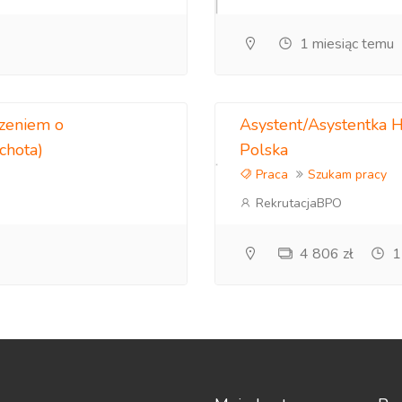
1 miesiąc temu
czeniem o
Asystent/Asystentka H
chota)
Polska
Praca
Szukam pracy
RekrutacjaBPO
4 806 zł
1