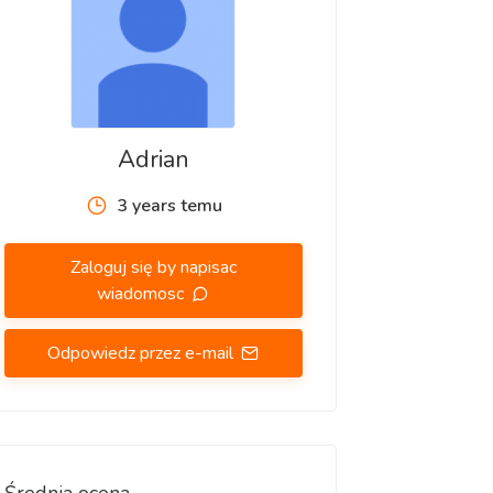
Adrian
3 years temu
Zaloguj się by napisac
wiadomosc
Odpowiedz przez e-mail