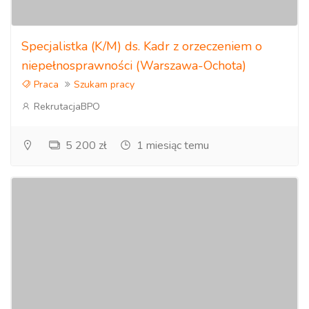
Specjalistka (K/M) ds. Kadr z orzeczeniem o
niepełnosprawności (Warszawa-Ochota)
Praca
Szukam pracy
RekrutacjaBPO
5 200 zł
1 miesiąc temu