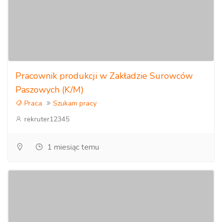
Pracownik produkcji w Zakładzie Surowców
Paszowych (K/M)
Praca
Szukam pracy
rekruter12345
1 miesiąc temu