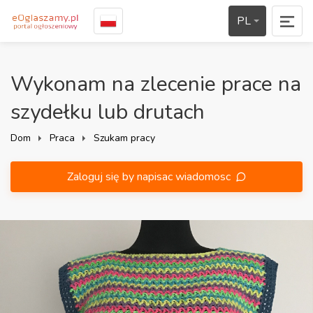
PL
Wykonam na zlecenie prace na
szydełku lub drutach
Dom
Praca
Szukam pracy
Zaloguj się by napisac wiadomosc