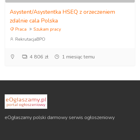
Asystent/Asystentka HSEQ z orzeczeniem
zdalnie cala Polska
Praca
Szukam pracy
RekrutacjaBPO
4 806 zł
1 miesiąc temu
eOgłaszamy polski darmowy serwis ogłoszeniowy