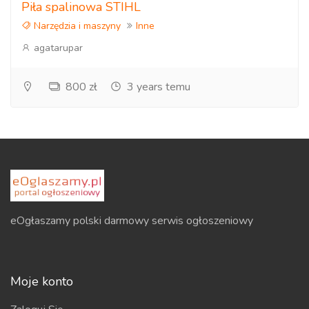
Piła spalinowa STIHL
Narzędzia i maszyny
Inne
agatarupar
800 zł
3 years temu
eOgłaszamy polski darmowy serwis ogłoszeniowy
Moje konto