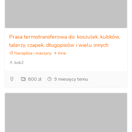
Prasa termotransferowa do: koszulek, kubków,
talerzy, czapek, długopisów i wielu innych
Narzędzia i maszyny
Inne
bok2
800 zł
9 miesięcy temu