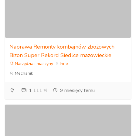
Naprawa Remonty kombajnów zbożowych
Bizon Super Rekord Siedlce mazowieckie
Narzędzia i maszyny
Inne
Mechanik
1 111 zł
9 miesięcy temu