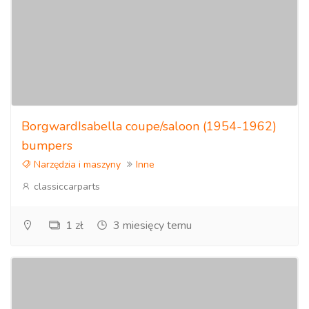
BorgwardIsabella coupe/saloon (1954-1962)
bumpers
Narzędzia i maszyny
Inne
classiccarparts
1 zł
3 miesięcy temu