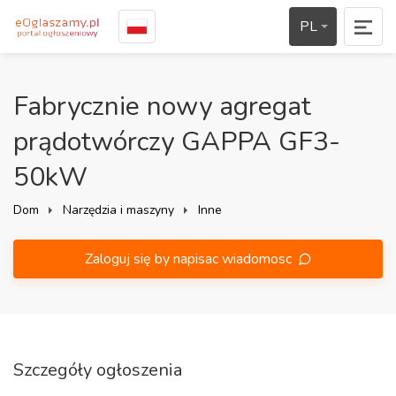
PL
Fabrycznie nowy agregat
prądotwórczy GAPPA GF3-
50kW
Dom
Narzędzia i maszyny
Inne
Zaloguj się by napisac wiadomosc
Szczegóły ogłoszenia