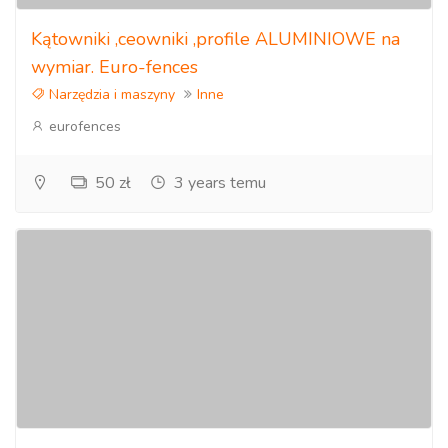
Kątowniki ,ceowniki ,profile ALUMINIOWE na
wymiar. Euro-fences
Narzędzia i maszyny
Inne
eurofences
50 zł
3 years temu