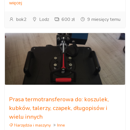
więcej
bok2
Lodz
600 zł
9 miesięcy temu
Prasa termotransferowa do: koszulek,
kubków, talerzy, czapek, długopisów i
wielu innych
Narzędzia i maszyny
Inne