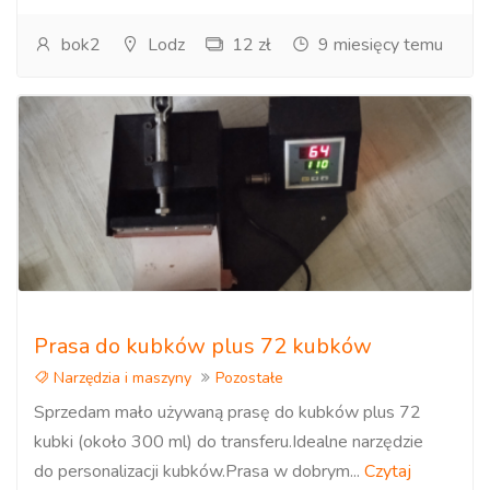
bok2
Lodz
12 zł
9 miesięcy temu
Prasa do kubków plus 72 kubków
Narzędzia i maszyny
Pozostałe
Sprzedam mało używaną prasę do kubków plus 72
kubki (około 300 ml) do transferu.Idealne narzędzie
do personalizacji kubków.Prasa w dobrym...
Czytaj