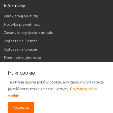
Informacja
Zareklamuj się tutaj
Polityka prywatności
Zasady korzystania z portalu
Ogłoszenia Poznań
Ogłoszenia lokalne
Darmowe ogłoszenia
Kraje
Pliki cookie
Mapa strony
Ta strona używa plików cookie, aby zapewnić najlepszą
jakość korzystania z naszej witryny.
Polityka plików
cookie
2026 eOglaszamy | Wszystkie prawa zastrzeżone
Akceptuj