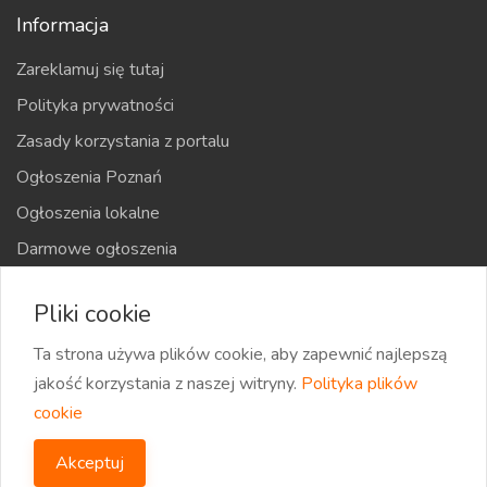
Informacja
Zareklamuj się tutaj
Polityka prywatności
Zasady korzystania z portalu
Ogłoszenia Poznań
Ogłoszenia lokalne
Darmowe ogłoszenia
Kraje
Pliki cookie
Mapa strony
Ta strona używa plików cookie, aby zapewnić najlepszą
jakość korzystania z naszej witryny.
Polityka plików
cookie
2026 eOglaszamy | Wszystkie prawa zastrzeżone
Akceptuj