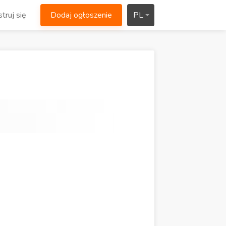
truj się
Dodaj ogłoszenie
PL