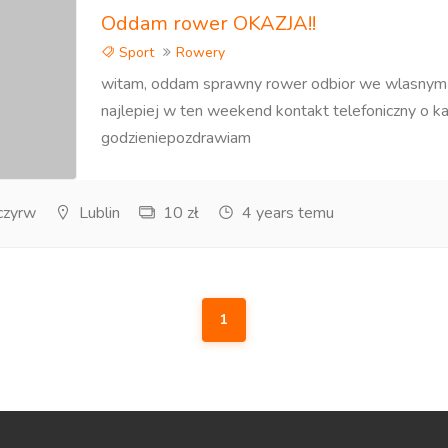
Oddam rower OKAZJA!!
Sport
Rowery
witam, oddam sprawny rower odbior we wlasnym 
najlepiej w ten weekend kontakt telefoniczny o k
godzieniepozdrawiam
czyrw
Lublin
10 zł
4 years temu
1