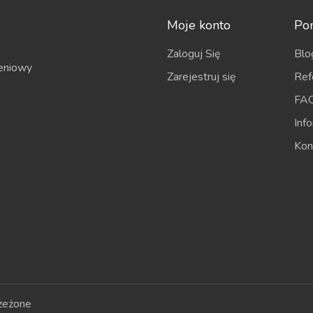
Moje konto
Po
Zaloguj Się
Blo
eniowy
Zarejestruj się
Ref
FA
Inf
Kon
zeżone