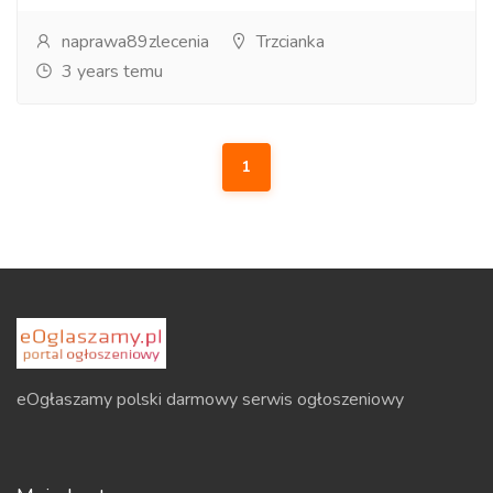
naprawa89zlecenia
Trzcianka
3 years temu
1
eOgłaszamy polski darmowy serwis ogłoszeniowy