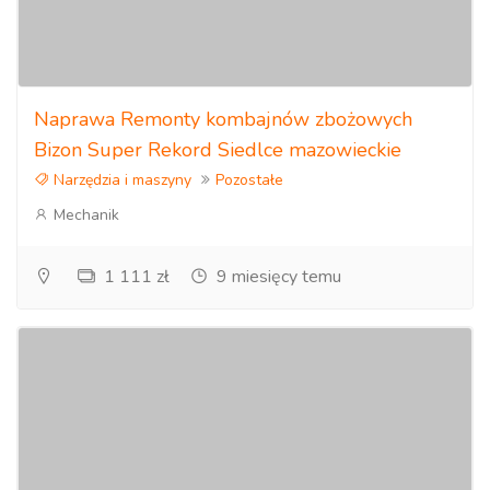
Naprawa Remonty kombajnów zbożowych
Bizon Super Rekord Siedlce mazowieckie
Narzędzia i maszyny
Pozostałe
Mechanik
1 111 zł
9 miesięcy temu