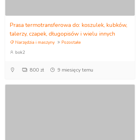
Prasa termotransferowa do: koszulek, kubków,
talerzy, czapek, długopisów i wielu innych
Narzędzia i maszyny
Pozostałe
bok2
800 zł
9 miesięcy temu