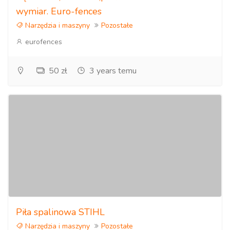
wymiar. Euro-fences
Narzędzia i maszyny
Pozostałe
eurofences
50 zł
3 years temu
Piła spalinowa STIHL
Narzędzia i maszyny
Pozostałe