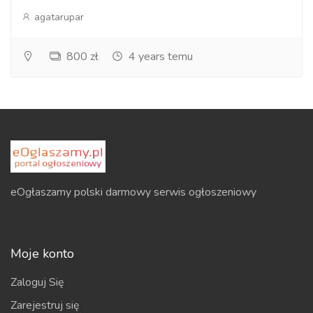
agatarupar
800 zł
4 years temu
eOgłaszamy polski darmowy serwis ogłoszeniowy
Moje konto
Zaloguj Się
Zarejestruj się