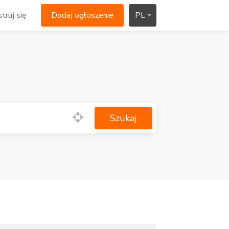
truj się
Dodaj ogłoszenie
PL
Szukaj