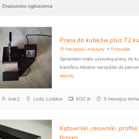
 Znaleziono ogłoszenia
Prasa do kubków plus 72 
Narzędzia i maszyny
Pozostałe
Sprzedam mało używaną prasę do ku
transferu.Idealne narzędzie do perso
więcej
bok2
Lodz, Lodzkie
600 zł
9 miesięcy temu
Kątowniki ,ceowniki ,profi
fences