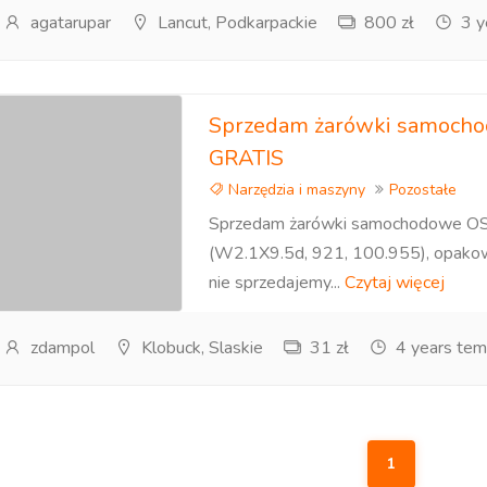
agatarupar
Lancut, Podkarpackie
800 zł
3 y
Sprzedam żarówki samoc
GRATIS
Narzędzia i maszyny
Pozostałe
Sprzedam żarówki samochodow
(W2.1X9.5d, 921, 100.955), opakowa
nie sprzedajemy...
Czytaj więcej
zdampol
Klobuck, Slaskie
31 zł
4 years tem
1