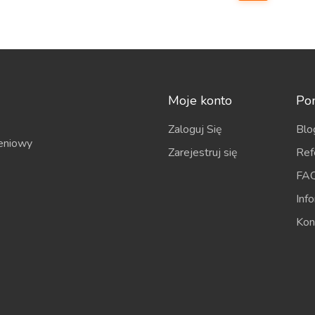
Moje konto
Po
Zaloguj Się
Blo
eniowy
Zarejestruj się
Ref
FA
Inf
Kon