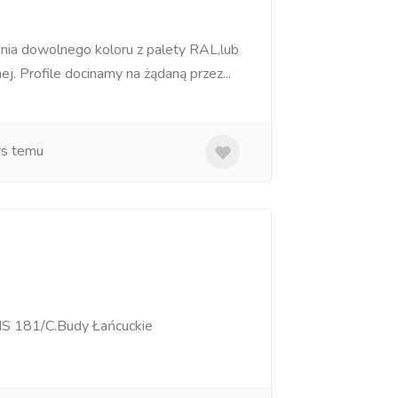
nia dowolnego koloru z palety RAL,lub
. Profile docinamy na żądaną przez...
rs temu
MS 181/C.Budy Łańcuckie