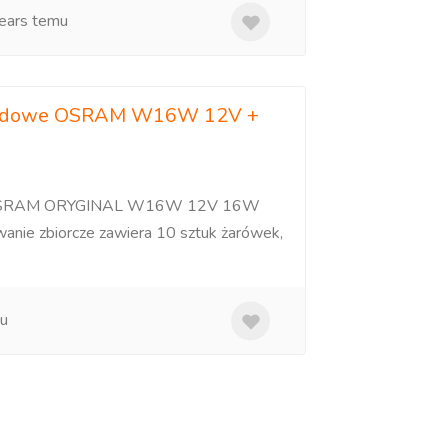
ears temu
hodowe OSRAM W16W 12V +
e OSRAM ORYGINAL W16W 12V 16W
nie zbiorcze zawiera 10 sztuk żarówek,
u