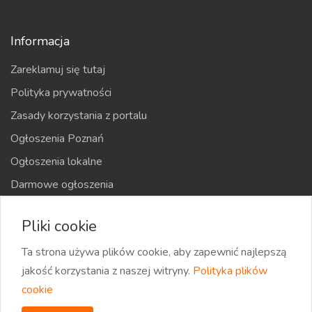
Informacja
Zareklamuj się tutaj
Polityka prywatności
Zasady korzystania z portalu
Ogłoszenia Poznań
Ogłoszenia lokalne
Darmowe ogłoszenia
Kraje
Pliki cookie
Mapa strony
Ta strona używa plików cookie, aby zapewnić najlepszą
jakość korzystania z naszej witryny.
Polityka plików
cookie
2026 eOglaszamy | Wszystkie prawa zastrzeżone