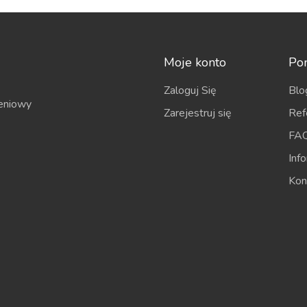
Moje konto
Po
Zaloguj Się
Blo
eniowy
Zarejestruj się
Ref
FA
Inf
Kon