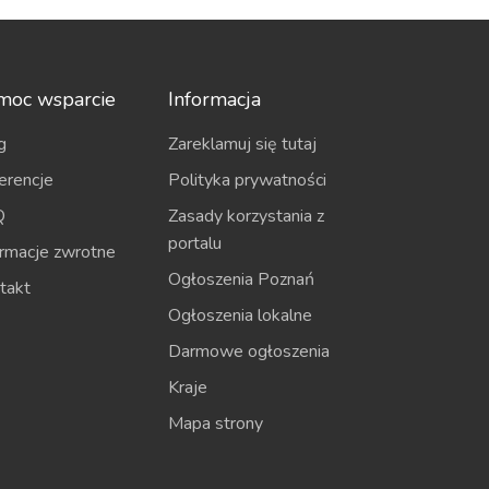
moc wsparcie
Informacja
g
Zareklamuj się tutaj
erencje
Polityka prywatności
Q
Zasady korzystania z
portalu
ormacje zwrotne
Ogłoszenia Poznań
takt
Ogłoszenia lokalne
Darmowe ogłoszenia
Kraje
Mapa strony