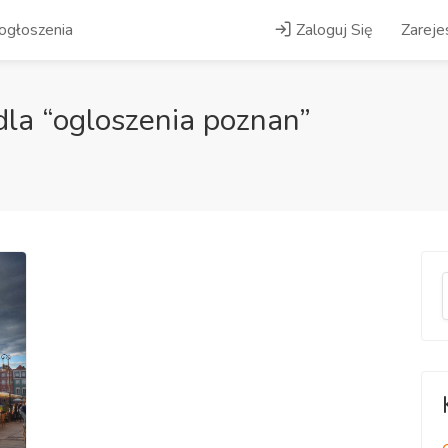
ogłoszenia
Zaloguj Się
Zarejes
la “ogloszenia poznan”