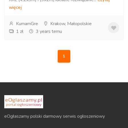
więcej
KumamGre
Krakow, Małopolskie
1 zł
3 years temu
1
eOgłaszamy polski darmowy serwis ogłoszeniowy