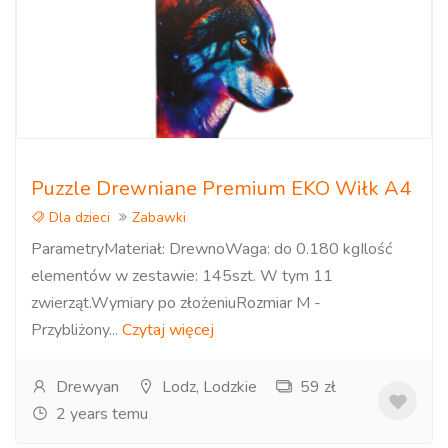
Puzzle Drewniane Premium EKO Wiłk A4
Dla dzieci
Zabawki
ParametryMateriał: DrewnoWaga: do 0.180 kgIlość
elementów w zestawie: 145szt. W tym 11
zwierząt.Wymiary po złożeniuRozmiar M -
Przybliżony...
Czytaj więcej
Drewyan
Lodz, Lodzkie
59 zł
2 years temu