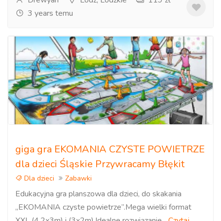
Drewyan
Lodz, Lodzkie
119 zł
3 years temu
giga gra EKOMANIA CZYSTE POWIETRZE
dla dzieci Śląskie Przywracamy Błękit
Dla dzieci
Zabawki
Edukacyjna gra planszowa dla dzieci, do skakania
„EKOMANIA czyste powietrze”.Mega wielki format
XXL (4,2x3m) i (3x2m).Idealne rozwiązanie...
Czytaj